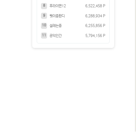
8
후라이맨12
6,522,458 P
9
뭣이중환디
6,288,934 P
10
설레는중
6,255,856 P
11
공익인간
5,794,156 P