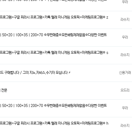
우라
보 프로그램⭐️구글 찌라시 프로그램⭐️카톡 텔레 미니게임 오토픽⭐️마케팅프로그램✡️ z
라수지
+12ㅣ50+20ㅣ100+35ㅣ200+70 ✡️무한매충✡️모든배팅제재없음✡️다양한 이벤트
우라
보 프로그램⭐️구글 찌라시 프로그램⭐️카톡 텔레 미니게임 오토픽⭐️마케팅프로그램✡️ s
라수지
드 구매합니다 / 그외 지노,자비스,수기자 모십니다 ⚡️
신용거래
대 전문
오드리
+12ㅣ50+20ㅣ100+35ㅣ200+70 ✡️무한매충✡️모든배팅제재없음✡️다양한 이벤트
우라
보 프로그램⭐️구글 찌라시 프로그램⭐️카톡 텔레 미니게임 오토픽⭐️마케팅프로그램✡️ h
라수지