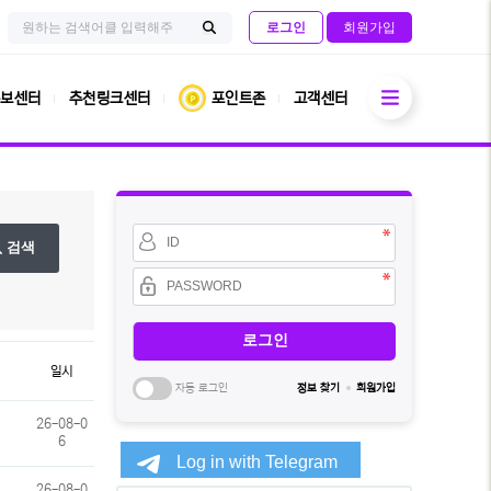
검
사
로그인
회원가입
색
이
검
어
트
필
내
색
수
전
열기
체
보센터
추천링크센터
포인트존
고객센터
검
색
회
원
검색
아
이
비
디
밀
필
번
수
호
필
수
일시
자동 로그인
정보 찾기
회원가입
26-08-0
6
소
셜
26-08-0