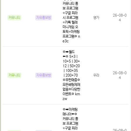
커뮤니티 홍
보 프로그램
⭐️구글 찌라
26-08-0
커뮤니티
자유홍보방
시 프로그램
영가
4
⭐️카톡 텔레
미니게임 오
토픽⭐️마케팅
프로그램✡️ n
e3c
✡️➡️월드
⬅️✡️ 5+3ㅣ
10+5ㅣ30+
12ㅣ50+20
ㅣ100+35
26-08-0
커뮤니티
자유홍보방
ㅣ200+70
우라
4
✡️무한매충✡️
모든배팅제재
없음✡️다양한
이벤트✡️ km
zw
✡️➡️마케팅
매니아⬅️✡️
커뮤니티 홍
보 프로그램
⭐️구글 찌라
26-08-0