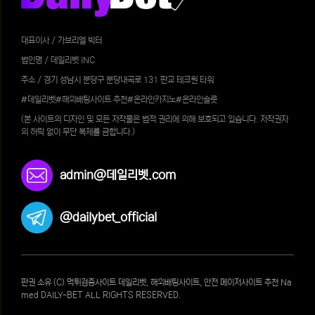
대표이사 / 가브리엘 빅터
법인명 / 데일리벳 INC
주소 / 경기 성남시 분당구 분당내곡로 131 판교 테크원 타워
#데일리벳#해외배팅사이트 추천#온라인카지노#온라인슬롯
(본 사이트의 디자인 및 모든 저작물은 법적 권리에 의해 보호되고 있습니다. 저작권자
의 허락 없이 무단 복제를 금합니다.)
admin@데일리벳.com
@dailybet_official
판권 소유 (C) 먹튀검증사이트 데일리벳, 해외배팅사이트, 안전 메이저사이트 추천 Na
med DAILY-BET ALL RIGHTS RESERVED.