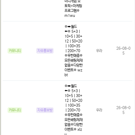
미니게임 오
토픽⭐️마케팅
프로그램✡️
m1wu
✡️➡️월드
⬅️✡️ 5+3ㅣ
10+5ㅣ30+
12ㅣ50+20
ㅣ100+35
26-08-0
커뮤니티
자유홍보방
ㅣ200+70
우라
5
✡️무한매충✡️
모든배팅제재
없음✡️다양한
이벤트✡️ wz
bt
✡️➡️월드
⬅️✡️ 5+3ㅣ
10+5ㅣ30+
12ㅣ50+20
ㅣ100+35
26-08-0
커뮤니티
자유홍보방
ㅣ200+70
우라
5
✡️무한매충✡️
모든배팅제재
없음✡️다양한
이벤트✡️ xlz
u