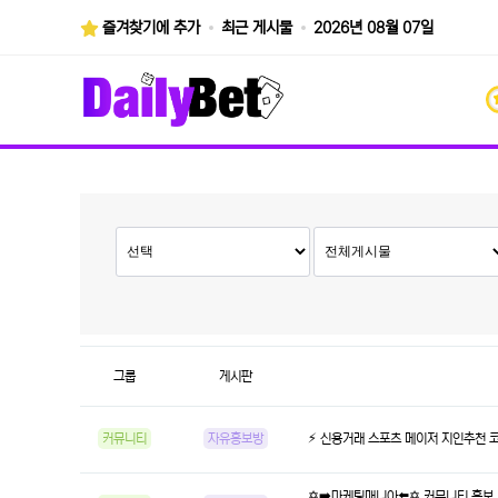
즐겨찾기에 추가
최근 게시물
2026년 08월 07일
상
그
검
세
룹
색
검
대
색
상
그룹
게시판
커뮤니티
자유홍보방
⚡️ 신용거래 스포츠 메이저 지인추천 코
✡️➡️마케팅매니아⬅️✡️ 커뮤니티 홍