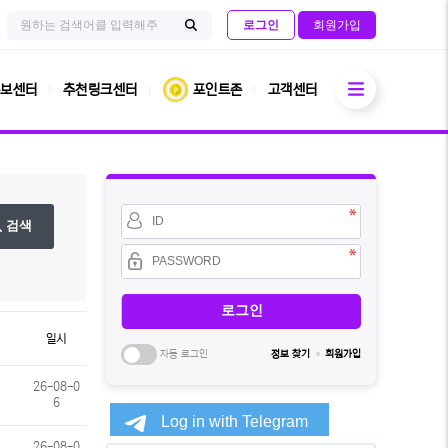
검
사
로그인
회원가입
색
이
검
어
트
필
내
색
수
전
열기
체
보센터
추천링크센터
포인트존
고객센터
검
색
회
원
검색
아
이
비
디
밀
필
번
수
호
필
수
일시
자동 로그인
정보 찾기
회원가입
26-08-0
6
소
셜
26-08-0